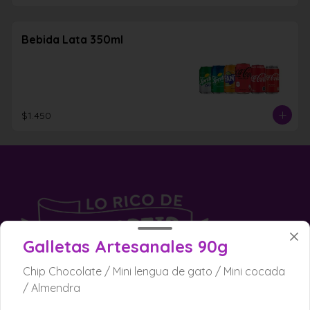
Bebida Lata 350ml
$1.450
Galletas Artesanales 90g
Chip Chocolate / Mini lengua de gato / Mini cocada
/ Almendra
Conócenos