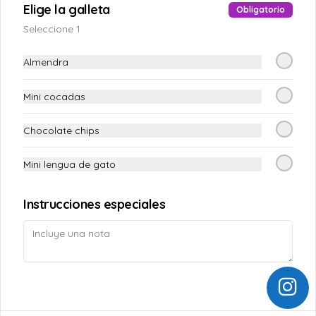
Elige la galleta
Obligatorio
Inicio
Seleccione 1
Zona de Cobertura
Política de Cancelación y Reembolso
Almendra
Términos y condiciones
Política de privacidad
Mini cocadas
Redes sociales
Chocolate chips
Instagram
Mini lengua de gato
Facebook
Instrucciones especiales
Mi cuenta
Pedir
Iniciar sesión