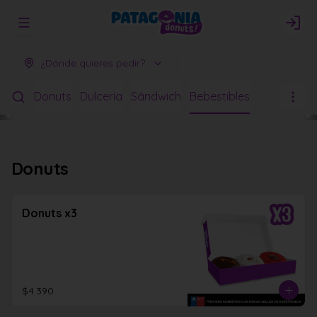
Abrir menu de navegación
Logi
¿Dónde quieres pedir?
Donuts
Dulcería
Sándwich
Bebestibles
Donuts
Donuts x3
$4.390