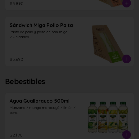
$3.890
Sándwich Miga Pollo Palta
Pasta de pollo y palta en pan miga

2 Unidades
$3.690
Bebestibles
Agua Guallarauco 500ml
Manzana / mango maracuyá / limón / 
pera.
$2.190