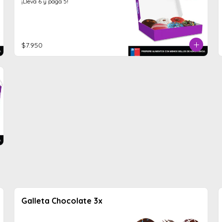
¡Lleva 6 y paga 5!
$7.950
Galleta Chocolate 3x