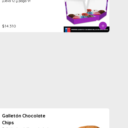
¡Lleva 12 y paga 9!
$14.310
Galletón Chocolate
Chips