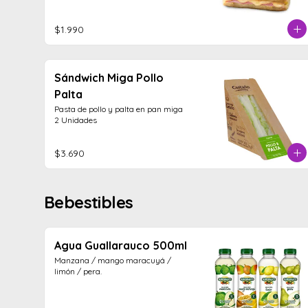
$1.990
Sándwich Miga Pollo
Palta
Pasta de pollo y palta en pan miga

2 Unidades
$3.690
Bebestibles
Agua Guallarauco 500ml
Manzana / mango maracuyá / 
limón / pera.