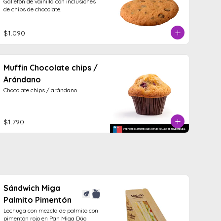
Galletón de vainilla con inclusiones 
de chips de chocolate.
$1.090
Muffin Chocolate chips /
Arándano
Chocolate chips / arándano
$1.790
Sándwich Miga
Palmito Pimentón
Lechuga con mezcla de palmito con 
pimentón rojo en Pan Miga Dúo
