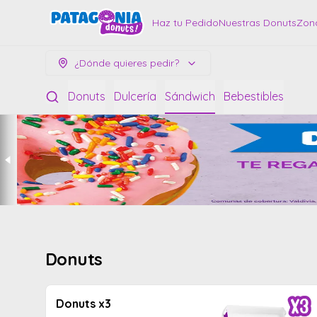
Haz tu Pedido
Nuestras Donuts
Zon
¿Dónde quieres pedir?
Donuts
Dulcería
Sándwich
Bebestibles
Donuts
Donuts x3