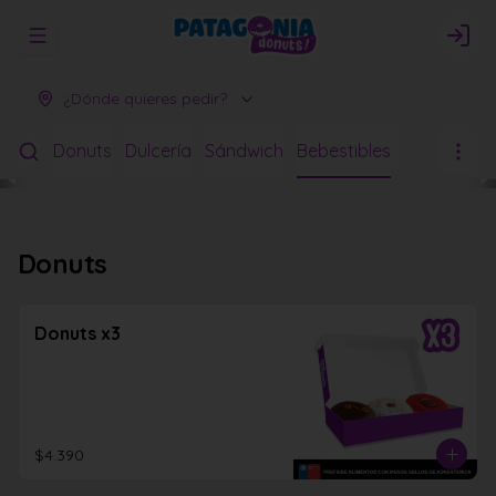
Abrir menu de navegación
Logi
¿Dónde quieres pedir?
Donuts
Dulcería
Sándwich
Bebestibles
Donuts
Donuts x3
$4.390