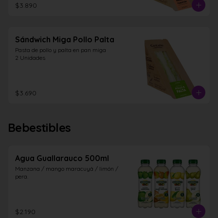
$3.890
Sándwich Miga Pollo Palta
Pasta de pollo y palta en pan miga

2 Unidades
$3.690
Bebestibles
Agua Guallarauco 500ml
Manzana / mango maracuyá / limón / 
pera.
$2.190