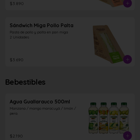
$3.890
Sándwich Miga Pollo Palta
Pasta de pollo y palta en pan miga

2 Unidades
$3.690
Bebestibles
Agua Guallarauco 500ml
Manzana / mango maracuyá / limón / 
pera.
$2.190