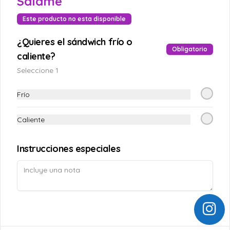
Salame
Inicio
Este producto no esta disponible
Zona de Cobertura
¿Quieres el sándwich frío o
Política de Cancelación y Reembolso
Obligatorio
caliente?
Términos y condiciones
Política de privacidad
Seleccione 1
Redes sociales
Frío
Instagram
Caliente
Facebook
Instrucciones especiales
Mi cuenta
Pedir
Iniciar sesión