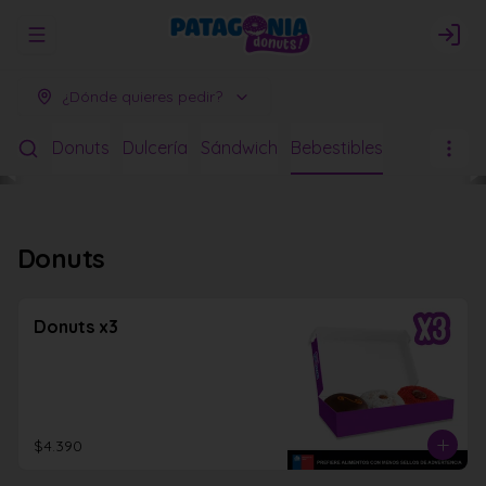
Abrir menu de navegación
Logi
¿Dónde quieres pedir?
Donuts
Dulcería
Sándwich
Bebestibles
Donuts
Donuts x3
$4.390